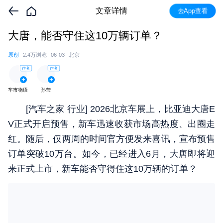
文章详情
去App查看
大唐，能否守住这10万辆订单？
原创
·
2.4万
浏览
·
06-03
·
北京
作者
作者
车市物语
孙莹
[汽车之家
行业
] 2026北京车展上，比亚迪大唐E
V正式开启预售，新车迅速收获市场高热度、出圈走
红。随后，仅两周的时间官方便发来喜讯，宣布预售
订单突破10万台。如今，已经进入6月，大唐即将迎
来正式上市，新车能否守得住这10万辆的订单？