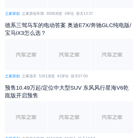
倘若在定价与车身尺寸层面难以和竞品形成明显
差异化优势，比亚迪便需要依托丰富的配置储备与自
之家原创
之家原创车闻
3008浏览
3评论
前天13:37
研技术实力拔高整车质价比，以此博取消费者青睐。
德系三驾马车的电动答案 奥迪E7X/奔驰GLC纯电版/
在刚刚落幕的比亚迪“敢为”智能化战略发布会上，比
宝马iX3怎么选？
亚迪掀开了在芯片自研、高阶智驾领域的底牌，此番
动作，将有助于大唐EV上市预热造势、积攒市场声
量。
之家原创
之家选车
5261浏览
42评论
前天07:00
预售10.49万起/定位中大型SUV 东风风行星海V6乾
崑版开启预售