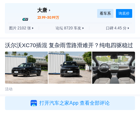
场占有率下滑至59.7%，但单车全年销量攀升至15.6
大唐
看车系
询底价
万辆。步入2025年，问界旗下两款主力车型年销量
23.99-30.99万
均跨过十万门槛，细分市场单车年均销量亦同步大幅
图片 2102 张
论坛 8720 车友
口碑 4.45 分
上行，但整体均值仍不足五万台。
沃尔沃XC70插混 复杂雨雪路滑难开？纯电四驱稳过
两周预售订单便比肩头部车型全年销量？大唐E
V的数据从行业规律来看格外亮眼。不过预售意向订
单不等于最终落地成交，十万订单最终能够完成多少
转化落地，仍是市场亟待观望的疑问。
活动
打开汽车之家App 查看全部评论