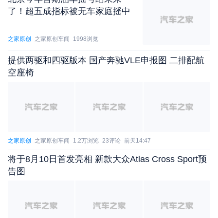
了！超五成指标被无车家庭摇中
冲击。
指望新车上市后价格再下探，拉开与竞品的距
之家原创
之家原创车闻
1998浏览
离？恐怕空间不大。毕竟，拥有丰富产品线的比亚
提供两驱和四驱版本 国产奔驰VLE申报图 二排配航
迪，总还要兼顾兄弟车型，切忌“兄弟阋墙”的戏码出
空座椅
现，例如22.98万起售的中大型SUV唐L。
之家原创
之家原创车闻
1.2万浏览
23评论
前天14:47
将于8月10日首发亮相 新款大众Atlas Cross Sport预
告图