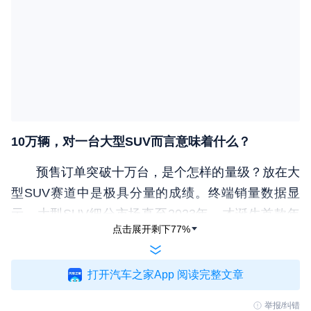
10万辆，对一台大型SUV而言意味着什么？
预售订单突破十万台，是个怎样的量级？放在大
型SUV赛道中是极具分量的成绩。终端销量数据显
示，大型SUV细分市场直至2023年，才诞生首款年
点击展开剩下
77
%
销突破十万台的车型，理想L9全年售出11.4万辆，独
占该细分市场84.2%的份额，彼时细分品类车型年均
打开汽车之家App 阅读完整文章
销量仅一万台出头。
2024年，问界M9接过细分销冠席位，虽然，市
举报/纠错