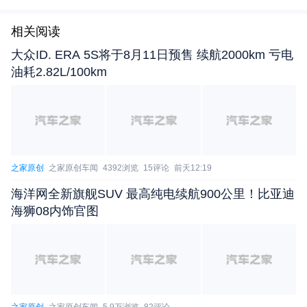
相关阅读
大众ID. ERA 5S将于8月11日预售 续航2000km 亏电
零跑D19是用户心中的最直接竞品，对比次数最高
油耗2.82L/100km
想要稳固现有订单，首要任务便是抗衡同级竞
品、规避用户被分流。
依托汽车之家用户大数据来看，大唐EV的直接
竞品大多集中在同级别区间。在用户对比次数排名To
之家原创
之家原创车闻
4392浏览
15评论
前天12:19
p 20的车型中，大型SUV占比65%，中大型 SUV占
海洋网全新旗舰SUV 最高纯电续航900公里！比亚迪
比 25%。
海狮08内饰官图
细化到具体车型，零跑D19与大唐的用户对比次
数遥遥领先，占比高达13.6%，位列第二的钛7仅为
5.8%。零跑D19车身尺寸虽略小于大唐，但21.98万
元的起售价，显著低于大唐25万元的预售起步价。不
之家原创
之家原创车闻
5.9万浏览
82评论