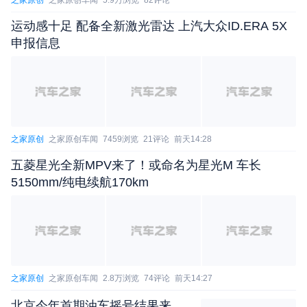
过新车尚未正式定价，依照行业上市惯例，大唐终端
运动感十足 配备全新激光雷达 上汽大众ID.ERA 5X
售价存在进一步下探的可能性。
申报信息
之家原创
之家原创车闻
7459浏览
21评论
前天14:28
五菱星光全新MPV来了！或命名为星光M 车长
5150mm/纯电续航170km
与竞品“扭打”在一起，想突出重围不容易
由竞争格局图来看，大唐位于重重竞品的中心。
之家原创
之家原创车闻
2.8万浏览
74评论
前天14:27
4月上市的零跑D19、领克900，以及5月落地的小鹏
GX、华境S多款新车环伺周边，直接构成强劲的市场
北京今年首期油车摇号结果来