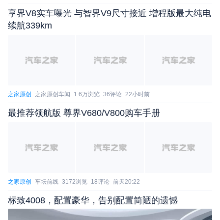
神、团结协作的力量，在绿茵场上挥洒自如，充分展
享界V8实车曝光 与智界V9尺寸接近 增程版最大纯电
现了互联网人的热情、创新和拼搏精神。这种刚健自
续航339km
信、担当有为的昂扬激情与伊利支持体育事业、守护
国人健康的理念不谋而合。”张轶鹏讲到。
之家原创
之家原创车闻
1.6万浏览
36评论
22小时前
最推荐领航版 尊界V680/V800购车手册
之家原创
车坛前线
3172浏览
18评论
前天20:22
标致4008，配置豪华，告别配置简陋的遗憾