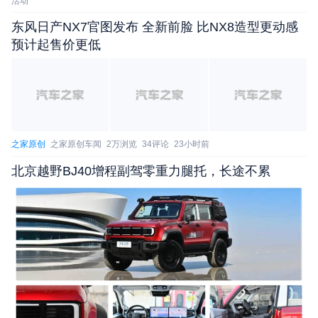
活动
嘉琳；最佳拉拉队：清华大学、36氪、58同城、懂
东风日产NX7官图发布 全新前脸 比NX8造型更动感
球帝。
预计起售价更低
“我眼中的互联网足球世界”主题影像大赛一等奖：清
华大学-刘灿、91科技-陈志、爱奇艺-霍晓龙、北青
网-魏彤、新京报-王颖、凤凰网-屠震林、滴滴出行-
张颖、网易-王鸿宇、新浪-郑春生、易车公司-刘作霖
之家原创
之家原创车闻
2万浏览
34评论
23小时前
北京越野BJ40增程副驾零重力腿托，长途不累