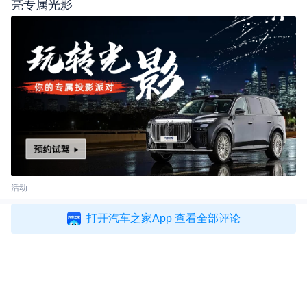
亮专属光影
北京市委网信办相关负责人在闭幕式致辞中表示，在
大家的陪伴和支持下，中国网络媒体足球精英赛秉承
初心、凝聚梦想、积累创新、开放共享，走过了二十
一载光辉岁月。赛事即缩影，我们伴随着互联网行业
的发展一路走来，也记录了前行之路上的浓墨重彩。
明年，中国互联网将迎来“而立之年”，站在新的起点
上，希望大家坚决扛起五大使命任务，恪守“十个坚
活动
持”重要原则，以时不我待、只争朝夕的使命感责任
打开汽车之家App 查看全部评论
感紧迫感，奋力推动首都网信事业高质量发展。